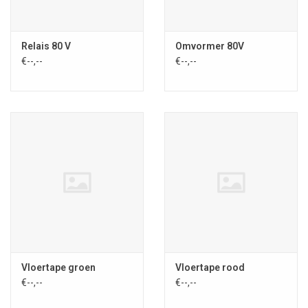
Relais 80 V
Omvormer 80V
€--,--
€--,--
Vloertape groen
Vloertape rood
€--,--
€--,--