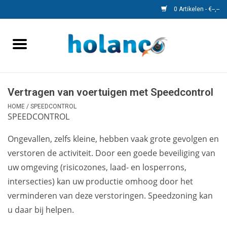
0 Artikelen - €--,--
Home
Monitors
Vertragen van voertuigen met Speedcontrol
Camera's
HOME
/
SPEEDCONTROL
SPEEDCONTROL
Kabels
Ongevallen, zelfs kleine, hebben vaak grote gevolgen en
verstoren de activiteit. Door een goede beveiliging van
Speedcontrol
uw omgeving (risicozones, laad- en losperrons,
intersecties) kan uw productie omhoog door het
Objectherkenning
verminderen van deze verstoringen. Speedzoning kan
u daar bij helpen.
Accessoires