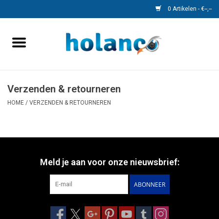
0 Artikelen - €--,--
Home
Monitors
Verzenden & retourneren
Camera's
HOME
/
VERZENDEN & RETOURNEREN
Kabels
Speedcontrol
Meld je aan voor onze nieuwsbrief:
ABONNEER
Objectherkenning
Accessoires