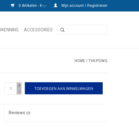
0 Artikelen - €--,--
Mijn account / Registreren
RKENNING
ACCESSOIRES
HOME
/
TVK-POWQ
+
TOEVOEGEN AAN WINKELWAGEN
-
Reviews
(0)