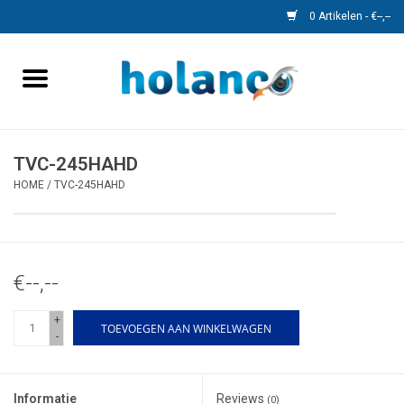
0 Artikelen - €--,--
Home
Monitors
TVC-245HAHD
HOME
/
TVC-245HAHD
Camera's
Kabels
€--,--
Speedcontrol
+
TOEVOEGEN AAN WINKELWAGEN
-
Objectherkenning
Accessoires
Informatie
Reviews
(0)