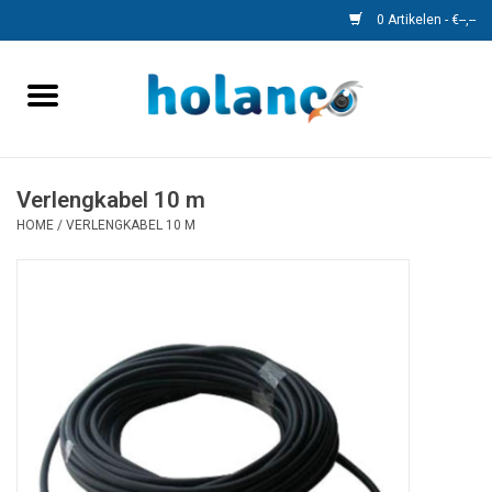
0 Artikelen - €--,--
Home
Monitors
Verlengkabel 10 m
HOME
/
VERLENGKABEL 10 M
Camera's
Kabels
Speedcontrol
Objectherkenning
Accessoires